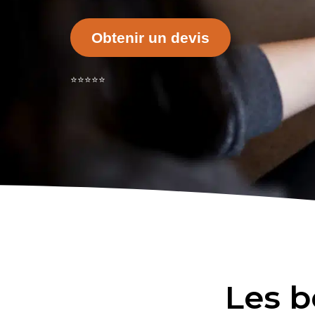
Obtenir un devis
⭐⭐⭐⭐⭐
Les b