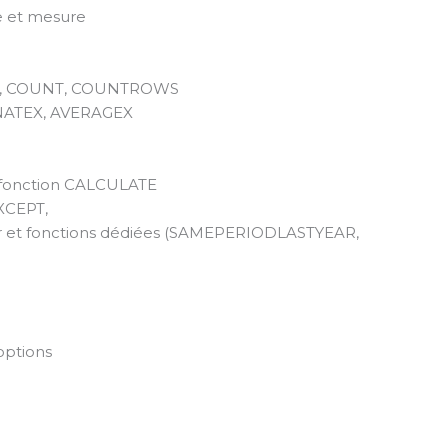
e et mesure
RAGE, COUNT, COUNTROWS
TENATEX, AVERAGEX
la fonction CALCULATE
EXCEPT,
drier et fonctions dédiées (SAMEPERIODLASTYEAR,
 options