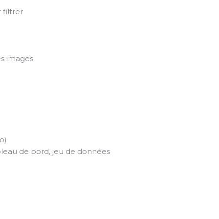
filtrer
es images
o)
bleau de bord, jeu de données