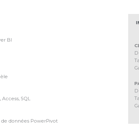
I
er BI
C
Du
Ta
Ga
dèle
P
Du
Ta
, Access, SQL
Ga
e de données PowerPivot