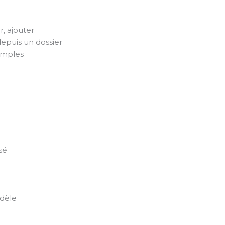
, ajouter
depuis un dossier
emples
sé
odèle