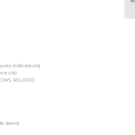
i
ures (indicateurs)
nce clé)
TROWS, RELATED
de dates)