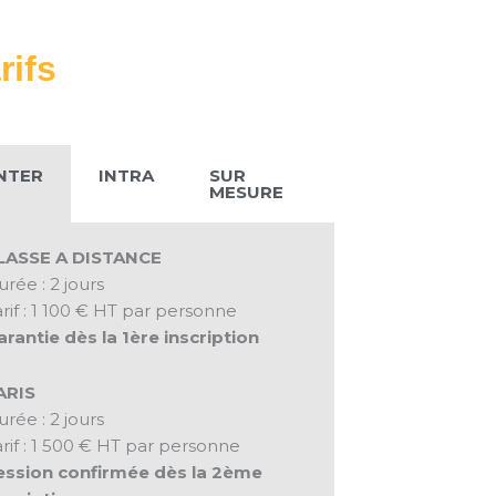
rifs
NTER
INTRA
SUR
MESURE
LASSE A DISTANCE
rée : 2 jours
rif : 1 100 € HT par personne
arantie dès la 1ère inscription
ARIS
rée : 2 jours
rif : 1 500 € HT par personne
ession confirmée dès la 2ème