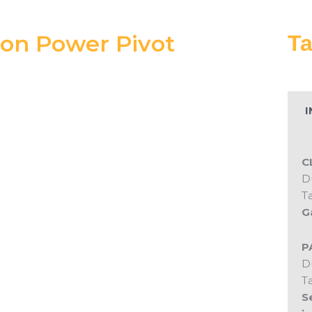
on Power Pivot
Ta
I
C
Du
Ta
G
P
Du
Ta
S