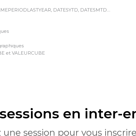
lle : SAMEPERIODLASTYEAR, DATESYTD, DATESMTD…
ques
graphiques
UBE et VALEURCUBE
sessions en inter-e
 une session pour vous inscrir