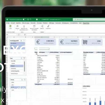
 EXCEL
OT
nalyse de vos données et
x de bords.