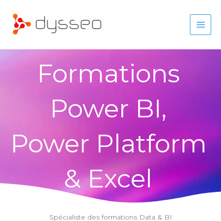
Aller
au
contenu
Formations
Power BI,
Power Platform
& Excel
Spécialiste des formations Data & BI