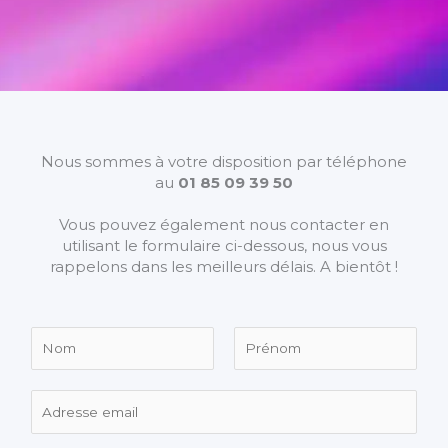
Nous sommes à votre disposition par téléphone
au
01 85 09 39 50
Vous pouvez également nous contacter en
utilisant le formulaire ci-dessous, nous vous
rappelons dans les meilleurs délais. A bientôt !
N
o
m
P
N
e
E
r
o
t
-
é
m
P
m
n