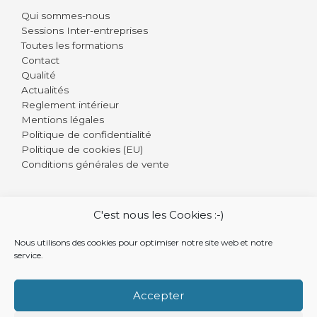
Qui sommes-nous
Sessions Inter-entreprises
Toutes les formations
Contact
Qualité
Actualités
Reglement intérieur
Mentions légales
Politique de confidentialité
Politique de cookies (EU)
Conditions générales de vente
C'est nous les Cookies :-)
Copyright © 2026 Dysseo Formation
Nous utilisons des cookies pour optimiser notre site web et notre
service.
Siret : 511 100 000 00021
N° déclaration d’activité : 28 76 05907 76 auprès du
Préfet de Haute Normandie. Cet enregistrement ne
Accepter
vaut pas agrément de l'Etat
N° TVA Intracommunautaire : FR60511100000