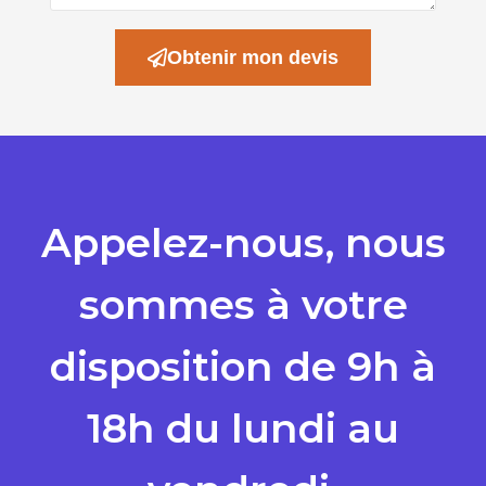
Obtenir mon devis
Appelez-nous, nous
sommes à votre
disposition de 9h à
18h du lundi au