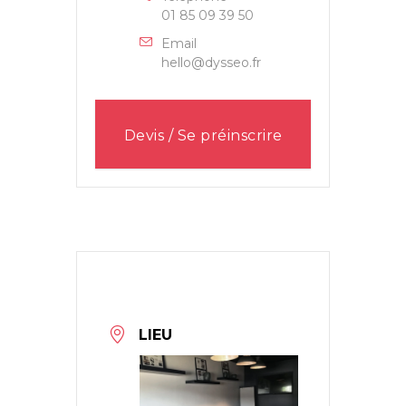
01 85 09 39 50
Email
hello@dysseo.fr
Devis / Se préinscrire
LIEU