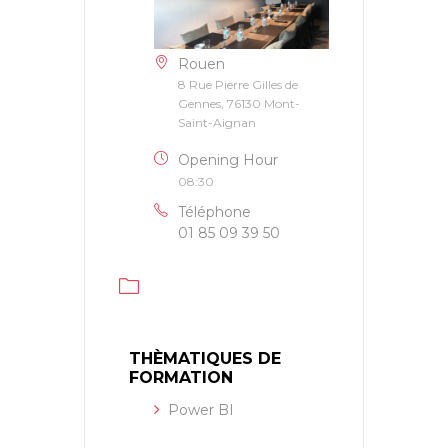
Rouen
8 Rue Pierre Gilles de
Gennes, 76130 Mont-
Saint-Aignan
Opening Hour
08:30
Téléphone
01 85 09 39 50
THÈMATIQUES DE
FORMATION
Power BI