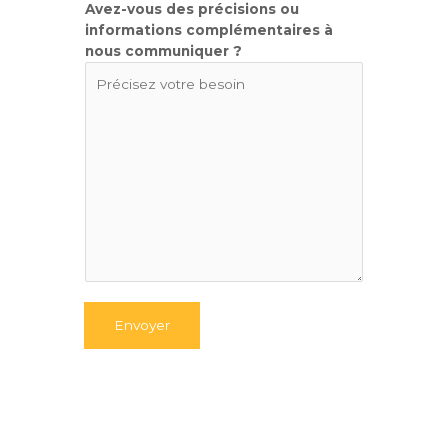
Avez-vous des précisions ou
r
informations complémentaires à
é
nous communiquer ?
c
i
s
i
o
n
s
*
Envoyer